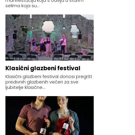
manifestacija koja s odvija u starim
selima koja su...
Klasični glazbeni festival
Klasični glazbeni festival donosi pregršt
predivnih glazbenih večeri za sve
ljubitelje klasične...