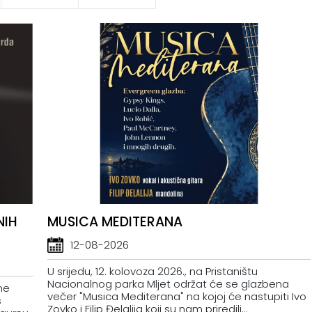
NIH
MUSICA MEDITERANA
12-08-2026
U srijedu, 12. kolovoza 2026., na Pristaništu
Nacionalnog parka Mljet održat će se glazbena
ne
večer "Musica Mediterana" na kojoj će nastupiti Ivo
s
Zovko i Filip Đelalija koji su nam priredili...