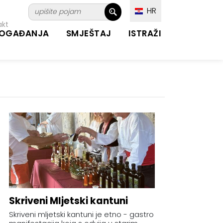
HR
akt
OGAĐANJA
SMJEŠTAJ
ISTRAŽI
Skriveni Mljetski kantuni
Skriveni mljetski kantuni je etno - gastro