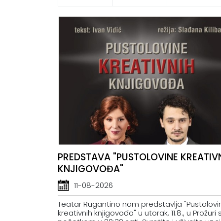
PREDSTAVA "PUSTOLOVINE KREATIV
KNJIGOVOĐA"
11-08-2026
Teatar Rugantino nam predstavlja "Pustolovi
kreativnih knjigovođa" u utorak, 11.8., u Prožuri 