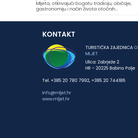
Mljeta, otkrivajući bogatu tradiciju, običaje,
gastronomiju i način života otočnih...
KONTAKT
TURISTIČKA ZAJEDNICA
O
MLJET
Ulica: Zabrježe 2
HR – 20225 Babino Polje
Tel. +385 20 780 7992, +385 20 744186
info@mljet.hr
www.mljet.hr