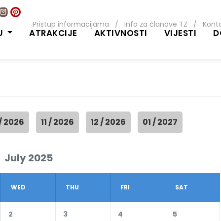
Pristup informacijama
/
Info za članove TZ
/
Kont
U
ATRAKCIJE
AKTIVNOSTI
VIJESTI
D
 / 2026
11 / 2026
12 / 2026
01 / 2027
July 2025
WED
THU
FRI
SAT
2
3
4
5