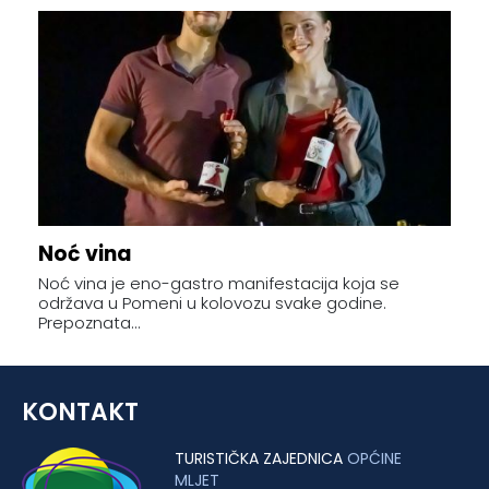
Noć vina
Noć vina je eno-gastro manifestacija koja se
održava u Pomeni u kolovozu svake godine.
Prepoznata...
KONTAKT
TURISTIČKA ZAJEDNICA
OPĆINE
MLJET