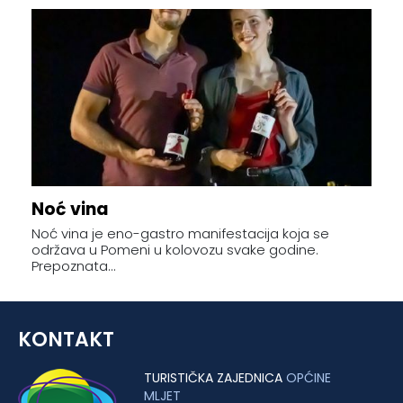
Noć vina
Noć vina je eno-gastro manifestacija koja se
održava u Pomeni u kolovozu svake godine.
Prepoznata...
KONTAKT
TURISTIČKA ZAJEDNICA
OPĆINE
MLJET