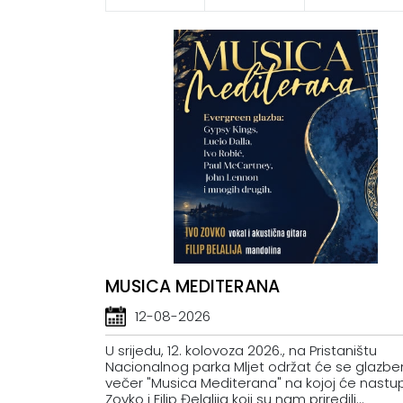
MUSICA MEDITERANA
12-08-2026
U srijedu, 12. kolovoza 2026., na Pristaništu
Nacionalnog parka Mljet održat će se glazb
večer "Musica Mediterana" na kojoj će nastupi
Zovko i Filip Đelalija koji su nam priredili...