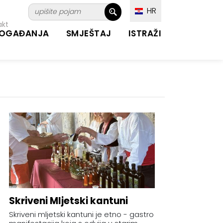
HR
akt
OGAĐANJA
SMJEŠTAJ
ISTRAŽI
Skriveni Mljetski kantuni
Skriveni mljetski kantuni je etno - gastro