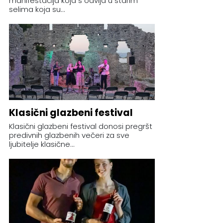
manifestacija koja s odvija u starim
selima koja su...
Klasični glazbeni festival
Klasični glazbeni festival donosi pregršt
predivnih glazbenih večeri za sve
ljubitelje klasične...