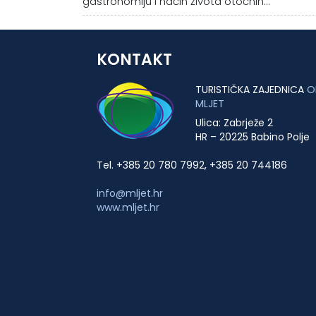
gastronomiju i način života otočnih...
KONTAKT
TURISTIČKA ZAJEDNICA
O
MLJET
Ulica: Zabrježe 2
HR – 20225 Babino Polje
Tel. +385 20 780 7992, +385 20 744186
info@mljet.hr
www.mljet.hr