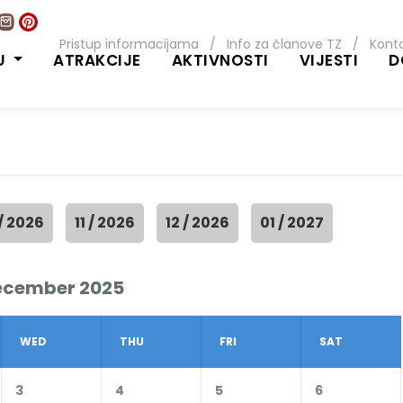
Pristup informacijama
/
Info za članove TZ
/
Kont
U
ATRAKCIJE
AKTIVNOSTI
VIJESTI
D
 / 2026
11 / 2026
12 / 2026
01 / 2027
ecember 2025
WED
THU
FRI
SAT
3
4
5
6