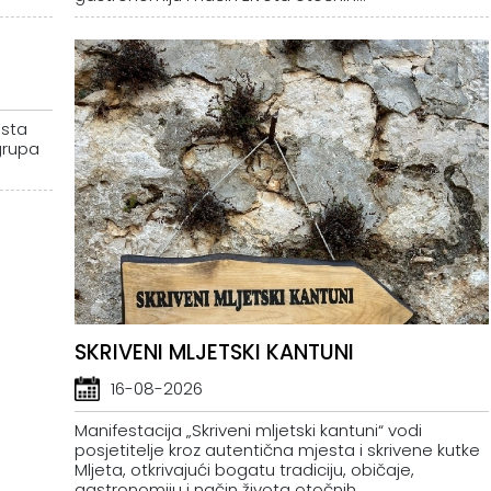
esta
grupa
SKRIVENI MLJETSKI KANTUNI
16-08-2026
Manifestacija „Skriveni mljetski kantuni“ vodi
posjetitelje kroz autentična mjesta i skrivene kutke
Mljeta, otkrivajući bogatu tradiciju, običaje,
gastronomiju i način života otočnih...