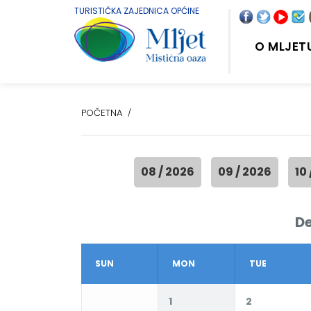
TURISTIČKA ZAJEDNICA OPĆINE
O MLJET
POČETNA
08 / 2026
09 / 2026
10
D
SUN
MON
TUE
1
2