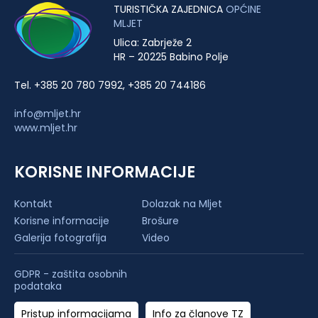
TURISTIČKA ZAJEDNICA
OPĆINE
MLJET
Ulica: Zabrježe 2
HR – 20225 Babino Polje
Tel. +385 20 780 7992, +385 20 744186
info@mljet.hr
www.mljet.hr
KORISNE INFORMACIJE
Kontakt
Dolazak na Mljet
Korisne informacije
Brošure
Galerija fotografija
Video
GDPR - zaštita osobnih
podataka
Pristup informacijama
Info za članove TZ