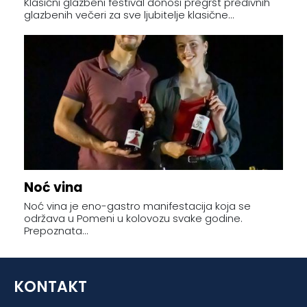
Klasični glazbeni festival donosi pregršt predivnih
glazbenih večeri za sve ljubitelje klasične...
Noć vina
Noć vina je eno-gastro manifestacija koja se
održava u Pomeni u kolovozu svake godine.
Prepoznata...
KONTAKT