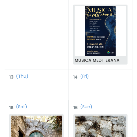
MUSICA MEDITERANA
(Thu)
(Fri)
13
14
(Sat)
(Sun)
15
16